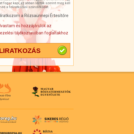
t fogsz kapi, az abban leírtak szerint meg kell
ned a feliratkozási szándékodat.
líratkozom a Rózsaünnepi Értesítőre
lvastam és hozzájárulok az
ezelési tájékoztatóban foglaltakhoz