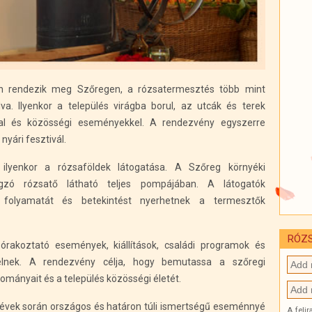
n rendezik meg Szőregen, a rózsatermesztés több mint
. Ilyenkor a település virágba borul, az utcák és terek
kal és közösségi eseményekkel. A rendezvény egyszerre
yári fesztivál.
ilyenkor a rózsaföldek látogatása. A Szőreg környéki
gzó rózsatő látható teljes pompájában. A látogatók
 folyamatát és betekintést nyerhetnek a termesztők
RÓZS
órakoztató események, kiállítások, családi programok és
elnek. A rendezvény célja, hogy bemutassa a szőregi
ományait és a település közösségi életét.
 évek során országos és határon túli ismertségű eseménnyé
A feli