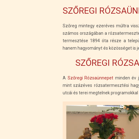
SZŐREGI RÓZSAÜN
Szőreg mintegy ezeréves múltra viss
számos országában a rózsatermesztéss
termesztése 1894 óta része a telep
hanem hagyományt és közösséget is j
SZŐREGI RÓZSA
A
Szőregi Rózsaünnepet
minden év j
mint százéves rózsatermesztési hagy
utcái és terei megtelnek programokkal 