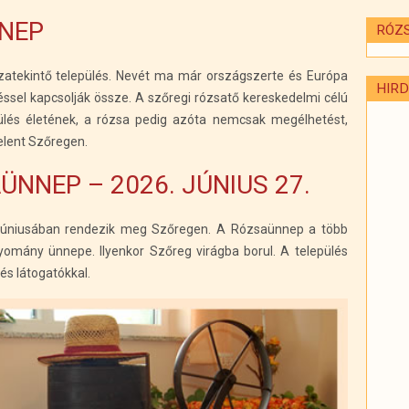
NEP
RÓZ
zatekintő település. Nevét ma már országszerte és Európa
HIRD
el kapcsolják össze. A szőregi rózsatő kereskedelmi célú
ülés életének, a rózsa pedig azóta nemcsak megélhetést,
elent Szőregen.
ÜNNEP – 2026. JÚNIUS 27.
úniusában rendezik meg Szőregen. A Rózsaünnep a több
omány ünnepe. Ilyenkor Szőreg virágba borul. A település
és látogatókkal.