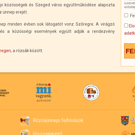
üzenete
helyi közösségek és Szeged város együttműködése alapozta
erősíte
z ünnep erejét.
Fe
nep minden évben sok látogatót vonz Szőregre. A virágzó
Elo
k és a közösségi események együtt adják a rendezvény
adatk
regen,
a rózsák között.
Rózsaünnepi felhívások
Visszatekintő