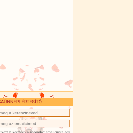
AÜNNEPI ÉRTESÍTŐ
ratkozást követően a megadott emailcímre egy