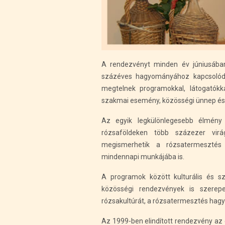
A rendezvényt minden év júniusába
százéves hagyományához kapcsolódva
megtelnek programokkal, látogatók
szakmai esemény, közösségi ünnep és n
Az egyik legkülönlegesebb élmény 
rózsaföldeken több százezer virá
megismerhetik a rózsatermesztés
mindennapi munkájába is.
A programok között kulturális és sz
közösségi rendezvények is szerep
rózsakultúrát, a rózsatermesztés hagy
Az 1999-ben elindított rendezvény az