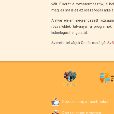
vált. Sikerét a rózsatermesztők, a 
meg, és ma is ez az összefogás adja a
A nyár elején megrendezett rózsaün
rózsaföldek látványa, a programo
különleges hangulatát.
Szeretettel várjuk Önt és családját
Sző
Rózsaünnep a facebookon
Rózsaünnepi program